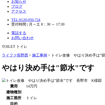
お知らせ
ブログ
アクセス
TEL:0120-050-724
受付時間 | 月～土 8：30 ～ 17:30
電話する
お問い合わせ
TOILET
トイレ
ライファ長野西
>
施工事例
>
トイレ改修 やはり決め手は”節
やはり決め手は"節水"です
費用
14万円
建物種別
施工箇所
トイレ
目的